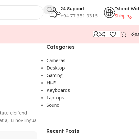
24 Support
Island Wi
+94 77 351 9315
Shipping
රු
0.
Categories
Cameras
Desktop
Gaming
Hi-Fi
Keyboards
Laptops
Sound
tate eleifend
t a,. Li nov lingua
Recent Posts