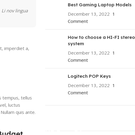
Best Gaming Laptop Models
 Li nov lingua
December 13, 2022
1
Comment
How to choose a HI-FI stereo
system
t, imperdiet a,
December 13, 2022
1
Comment
Logitech POP Keys
December 13, 2022
1
Comment
s tempus, tellus
el, luctus
 Nullam quis ante.
ON SALE
HP Envy 34
Budget