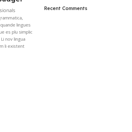
Recent Comments
sionals
To Shop
grammatica,
 quande lingues
ue es plu simplic
 Li nov lingua
m li existent