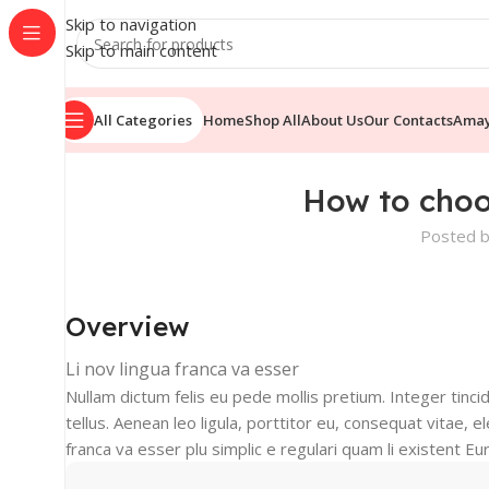
Skip to navigation
Skip to main content
All Categories
Home
Shop All
About Us
Our Contacts
Ama
How to choo
Posted 
Overview
Li nov lingua franca va esser
Nullam dictum felis eu pede mollis pretium. Integer tin
tellus. Aenean leo ligula, porttitor eu, consequat vitae, el
franca va esser plu simplic e regulari quam li existent Eu