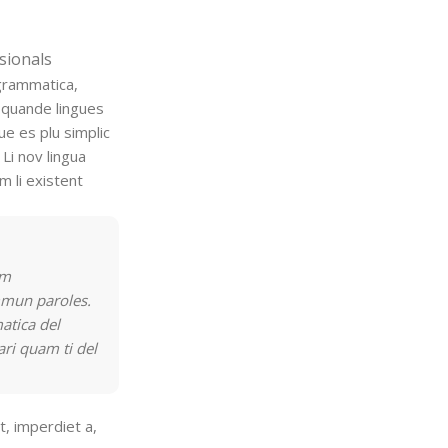
sionals
grammatica,
 quande lingues
ue es plu simplic
 Li nov lingua
m li existent
rm
mmun paroles.
atica del
ari quam ti del
t, imperdiet a,