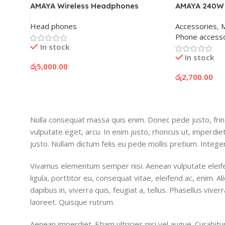
AMAYA Wireless Headphones
AMAYA 240W 
Head phones
Accessories
,
M
Phone accesso
In stock
In stock
රු
5,000.00
රු
2,700.00
Add To Cart
Add To Cart
Nulla consequat massa quis enim. Donec pede justo, fringi
vulputate eget, arcu. In enim justo, rhoncus ut, imperdiet
justo. Nullam dictum felis eu pede mollis pretium. Integer
Vivamus elementum semper nisi. Aenean vulputate eleife
ligula, porttitor eu, consequat vitae, eleifend ac, enim. 
dapibus in, viverra quis, feugiat a, tellus. Phasellus viver
laoreet. Quisque rutrum.
Aenean imperdiet. Etiam ultricies nisi vel augue. Curabitu