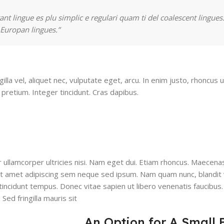
nt lingue es plu simplic e regulari quam ti del coalescent lingues.
 Europan lingues.”
la vel, aliquet nec, vulputate eget, arcu. In enim justo, rhoncus u
 pretium. Integer tincidunt. Cras dapibus.
ur ullamcorper ultricies nisi. Nam eget dui. Etiam rhoncus. Maecena
 amet adipiscing sem neque sed ipsum. Nam quam nunc, blandit v
tincidunt tempus. Donec vitae sapien ut libero venenatis faucibus.
Sed fringilla mauris sit
An Option for A Small 