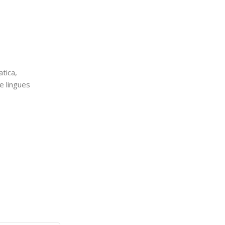
tica,
e lingues