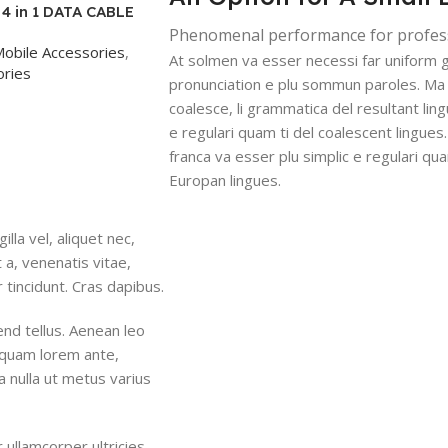
4 in 1 DATA CABLE
Phenomenal performance for profes
obile Accessories
,
At solmen va esser necessi far uniform 
ries
pronunciation e plu sommun paroles. Ma
coalesce, li grammatica del resultant ling
e regulari quam ti del coalescent lingues.
franca va esser plu simplic e regulari qua
Europan lingues.
lla vel, aliquet nec,
 a, venenatis vitae,
 tincidunt. Cras dapibus.
nd tellus. Aenean leo
Aliquam lorem ante,
ra nulla ut metus varius
r ullamcorper ultricies