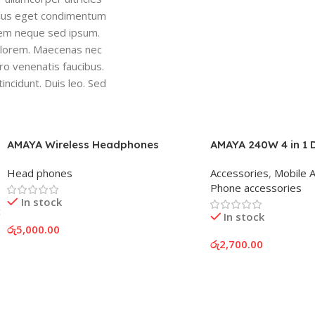
ellus eget condimentum
sem neque sed ipsum.
d, lorem. Maecenas nec
ro venenatis faucibus.
incidunt. Duis leo. Sed
AMAYA Wireless Headphones
AMAYA 240W 4 in 1
Head phones
Accessories
,
Mobile 
Phone accessories
In stock
c
In stock
රු
5,000.00
රු
2,700.00
Add To Cart
Add To Cart