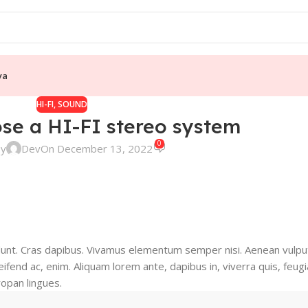
ya
HI-FI
,
SOUND
se a HI-FI stereo system
0
by
Dev
On December 13, 2022
cidunt. Cras dapibus. Vivamus elementum semper nisi. Aenean vulpu
eifend ac, enim. Aliquam lorem ante, dapibus in, viverra quis, feugia
ropan lingues.