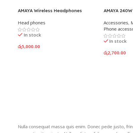
AMAYA Wireless Headphones
AMAYA 240W 
Head phones
Accessories
,
M
Phone accesso
In stock
In stock
රු
5,000.00
රු
2,700.00
Add To Cart
Add To Cart
Nulla consequat massa quis enim. Donec pede justo, fringil