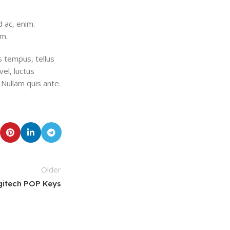
d ac, enim.
um.
s tempus, tellus
el, luctus
 Nullam quis ante.
Older
gitech POP Keys