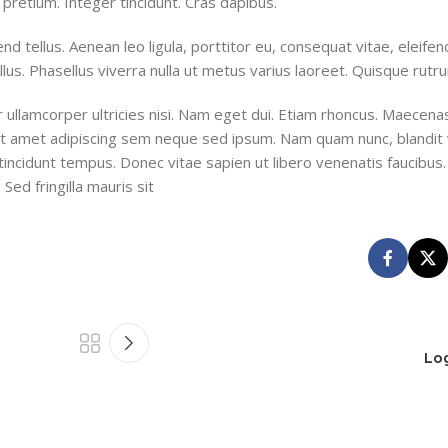
 pretium. Integer tincidunt. Cras dapibus.
tellus. Aenean leo ligula, porttitor eu, consequat vitae, eleifen
ellus. Phasellus viverra nulla ut metus varius laoreet. Quisque rutr
ur ullamcorper ultricies nisi. Nam eget dui. Etiam rhoncus. Maecena
 amet adipiscing sem neque sed ipsum. Nam quam nunc, blandit v
tincidunt tempus. Donec vitae sapien ut libero venenatis faucibus.
Sed fringilla mauris sit
Lo
Dev
0